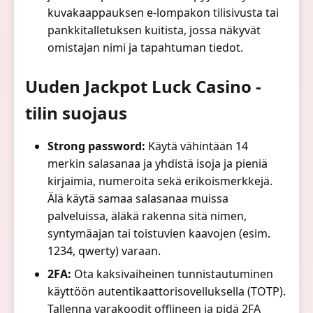
kuvakaappauksen e-lompakon tilisivusta tai
pankkitalletuksen kuitista, jossa näkyvät
omistajan nimi ja tapahtuman tiedot.
Uuden Jackpot Luck Casino -
tilin suojaus
Strong password:
Käytä vähintään 14
merkin salasanaa ja yhdistä isoja ja pieniä
kirjaimia, numeroita sekä erikoismerkkejä.
Älä käytä samaa salasanaa muissa
palveluissa, äläkä rakenna sitä nimen,
syntymäajan tai toistuvien kaavojen (esim.
1234, qwerty) varaan.
2FA:
Ota kaksivaiheinen tunnistautuminen
käyttöön autentikaattorisovelluksella (TOTP).
Tallenna varakoodit offlineen ja pidä 2FA