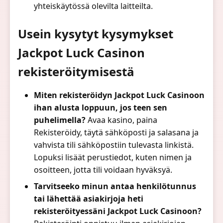
yhteiskäytössä olevilta laitteilta.
Usein kysytyt kysymykset
Jackpot Luck Casinon
rekisteröitymisestä
Miten rekisteröidyn Jackpot Luck Casinoon
ihan alusta loppuun, jos teen sen
puhelimella?
Avaa kasino, paina
Rekisteröidy, täytä sähköposti ja salasana ja
vahvista tili sähköpostiin tulevasta linkistä.
Lopuksi lisäät perustiedot, kuten nimen ja
osoitteen, jotta tili voidaan hyväksyä.
Tarvitseeko minun antaa henkilötunnus
tai lähettää asiakirjoja heti
rekisteröityessäni Jackpot Luck Casinoon?