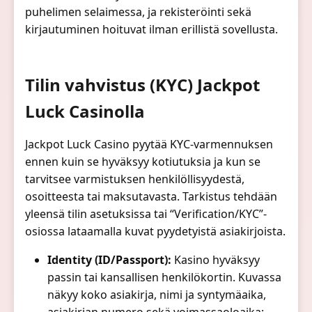
puhelimen selaimessa, ja rekisteröinti sekä
kirjautuminen hoituvat ilman erillistä sovellusta.
Tilin vahvistus (KYC) Jackpot
Luck Casinolla
Jackpot Luck Casino pyytää KYC-varmennuksen
ennen kuin se hyväksyy kotiutuksia ja kun se
tarvitsee varmistuksen henkilöllisyydestä,
osoitteesta tai maksutavasta. Tarkistus tehdään
yleensä tilin asetuksissa tai “Verification/KYC”-
osiossa lataamalla kuvat pyydetyistä asiakirjoista.
Identity (ID/Passport):
Kasino hyväksyy
passin tai kansallisen henkilökortin. Kuvassa
näkyy koko asiakirja, nimi ja syntymäaika,
asiakirjan numero sekä voimassaoloaika;