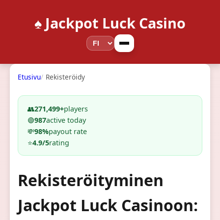
♠️ Jackpot Luck Casino
Etusivu
Rekisteröidy
👥
271,499+
players
🟢
987
active today
💸
98%
payout rate
⭐
4.9/5
rating
Rekisteröityminen
Jackpot Luck Casinoon: