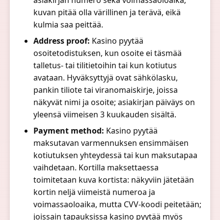
kuvan pitää olla värillinen ja terävä, eikä
kulmia saa peittää.
Address proof:
Kasino pyytää
osoitetodistuksen, kun osoite ei täsmää
talletus- tai tilitietoihin tai kun kotiutus
avataan. Hyväksyttyjä ovat sähkölasku,
pankin tiliote tai viranomaiskirje, joissa
näkyvät nimi ja osoite; asiakirjan päiväys on
yleensä viimeisen 3 kuukauden sisältä.
Payment method:
Kasino pyytää
maksutavan varmennuksen ensimmäisen
kotiutuksen yhteydessä tai kun maksutapaa
vaihdetaan. Kortilla maksettaessa
toimitetaan kuva kortista: näkyviin jätetään
kortin neljä viimeistä numeroa ja
voimassaoloaika, mutta CVV-koodi peitetään;
joissain tapauksissa kasino pyytää myös