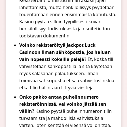
Rekisteröinti onnistuu ilman asiakirjojen
lähettämistä, mutta henkilöllisyys pyydetään
todentamaan ennen ensimmäistä kotiutusta.
Kasino pyytää silloin tyypillisesti kuvan
henkilöllisyystodistuksesta ja osoitetiedon
todistavan dokumentin.
Voinko rekisteröityä Jackpot Luck
Casinoon ilman sähköpostia, jos haluan
vain nopeasti kokeilla pelejä?
Et, koska tili
vahvistetaan sähköpostilla ja sitä käytetään
myös salasanan palautukseen. Ilman
toimivaa sähköpostia et saa vahvistuslinkkiä
etkä tilin hallintaan liittyviä viestejä.
Onko pakko antaa puhelinnumero
rekisteröinnissä, vai voinko jättää sen
väliin?
Kasino pyytää puhelinnumeron tilin
turvaamista ja mahdollisia vahvistuksia
varten, joten kenttää ei yleensä voi ohittaa.